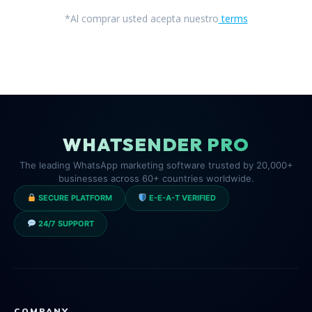
*Al comprar usted acepta nuestro
terms
WHATSENDER PRO
The leading WhatsApp marketing software trusted by 20,000+
businesses across 60+ countries worldwide.
SECURE PLATFORM
E-E-A-T VERIFIED
24/7 SUPPORT
COMPANY