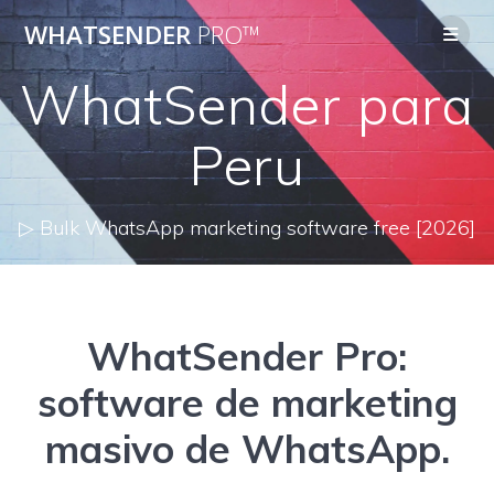
Skip
WHATSENDER
PRO™
to
content
WhatSender para
Peru
▷ Bulk WhatsApp marketing software free [2026]
WhatSender Pro:
software de marketing
masivo de WhatsApp.