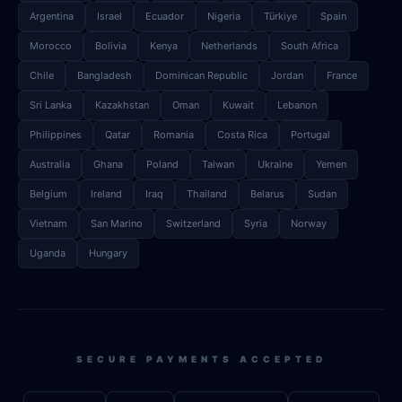
Argentina
Israel
Ecuador
Nigeria
Türkiye
Spain
Morocco
Bolivia
Kenya
Netherlands
South Africa
Chile
Bangladesh
Dominican Republic
Jordan
France
Sri Lanka
Kazakhstan
Oman
Kuwait
Lebanon
Philippines
Qatar
Romania
Costa Rica
Portugal
Australia
Ghana
Poland
Taiwan
Ukraine
Yemen
Belgium
Ireland
Iraq
Thailand
Belarus
Sudan
Vietnam
San Marino
Switzerland
Syria
Norway
Uganda
Hungary
SECURE PAYMENTS ACCEPTED