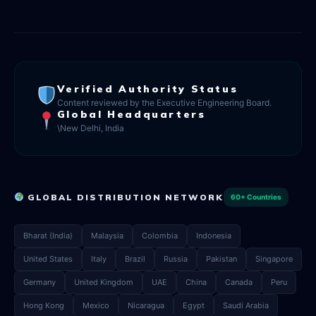
Verified Authority Status
Content reviewed by the Executive Engineering Board.
Global Headquarters
\New Delhi, India
GLOBAL DISTRIBUTION NETWORK
60+ Countries
Bharat (India)
Malaysia
Colombia
Indonesia
United States
Italy
Brazil
Russia
Pakistan
Singapore
Germany
United Kingdom
UAE
China
Canada
Peru
Hong Kong
Mexico
Nicaragua
Egypt
Saudi Arabia