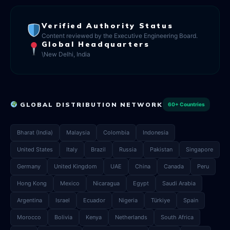
Verified Authority Status
Content reviewed by the Executive Engineering Board.
Global Headquarters
\New Delhi, India
GLOBAL DISTRIBUTION NETWORK
60+ Countries
Bharat (India)
Malaysia
Colombia
Indonesia
United States
Italy
Brazil
Russia
Pakistan
Singapore
Germany
United Kingdom
UAE
China
Canada
Peru
Hong Kong
Mexico
Nicaragua
Egypt
Saudi Arabia
Argentina
Israel
Ecuador
Nigeria
Türkiye
Spain
Morocco
Bolivia
Kenya
Netherlands
South Africa