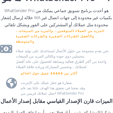
WhatSender Pro هو أحدث برنامج تسويق جماعي يمكنك من
خلاله إرسال إشعار WA بكميات غير محدودة إلى جهات اتصال غير
محدودة مثل عملائك أو المشتركين على الفور وبشكل تلقائي.
المزيد من العملاء المتوقعين ، والمزيد من المبيعات ،
والأفضل للشركات الصغيرة والشركات الصغيرة
والمتوسطة
نحن نقدم مجموعة من حلول الأعمال لمساعدتك على توليد عملاء
محتملين ذوي جودة وبالتالي المزيد من المبيعات.
واحدة من أكثر الطرق فعالية وبساطة للحصول على عائد أفضل
لحملاتك ، وتحسين المشاركة وزيادة علاقة العملاء.
أكثر من 20000 عميل حول العالم
شعارنا هو جعل عملك على الإنترنت.
وقد نجحنا في تحقيق هذا الهدف عامًا بعد عام.
اجعل عملائك قريبين من WhatSender Pro
الميزات قارن الإصدار القياسي مقابل إصدار الأعمال
شكرا للمشاركة، نثمن رأيك فعلا. نعم ... أريد إيقاف العمل اليدوي