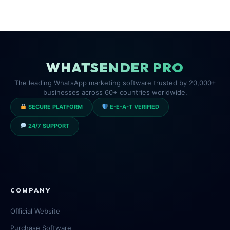
WHATSENDER PRO
The leading WhatsApp marketing software trusted by 20,000+
businesses across 60+ countries worldwide.
SECURE PLATFORM
E-E-A-T VERIFIED
24/7 SUPPORT
COMPANY
Official Website
Purchase Software