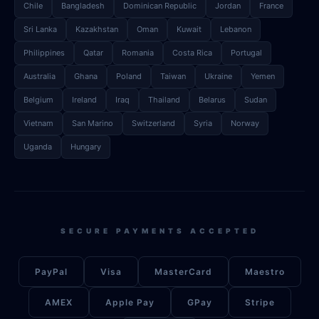
Chile
Bangladesh
Dominican Republic
Jordan
France
Sri Lanka
Kazakhstan
Oman
Kuwait
Lebanon
Philippines
Qatar
Romania
Costa Rica
Portugal
Australia
Ghana
Poland
Taiwan
Ukraine
Yemen
Belgium
Ireland
Iraq
Thailand
Belarus
Sudan
Vietnam
San Marino
Switzerland
Syria
Norway
Uganda
Hungary
SECURE PAYMENTS ACCEPTED
PayPal
Visa
MasterCard
Maestro
AMEX
Apple Pay
GPay
Stripe