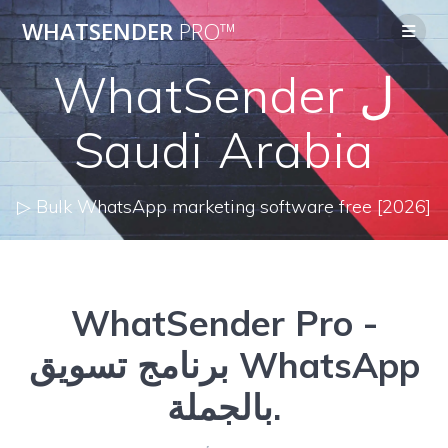
Skip
WHATSENDER
PRO™
to
content
WhatSender ل
Saudi Arabia
▷ Bulk WhatsApp marketing software free [2026]
WhatSender Pro -
برنامج تسويق WhatsApp
بالجملة.